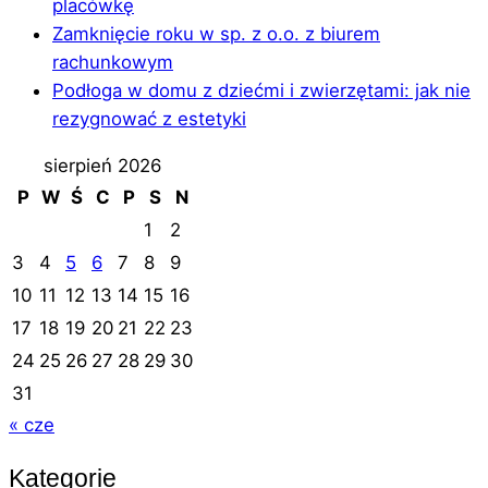
placówkę
Zamknięcie roku w sp. z o.o. z biurem
rachunkowym
Podłoga w domu z dziećmi i zwierzętami: jak nie
rezygnować z estetyki
sierpień 2026
P
W
Ś
C
P
S
N
1
2
3
4
5
6
7
8
9
10
11
12
13
14
15
16
17
18
19
20
21
22
23
24
25
26
27
28
29
30
31
« cze
Kategorie