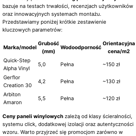
bazuje na testach trwałości, recenzjach użytkowników
oraz innowacyjnych systemach montażu.
Przedstawiamy poniżej krótkie zestawienie
kluczowych parametrów:
Grubość
Orientacyjna
Marka/model
Wodoodporność
(mm)
cena/m2
Quick-Step
5,0
Pełna
~150 zł
Alpha Vinyl
Gerflor
4,2
Pełna
~130 zł
Creation 30
Arbiton
5,5
Pełna
~120 zł
Amaron
Ceny paneli winylowych
zależą od klasy ścieralności,
systemu click, dodatkowej izolacji oraz autentyczności
wzoru. Warto przyjrzeć się promocjom zarówno w