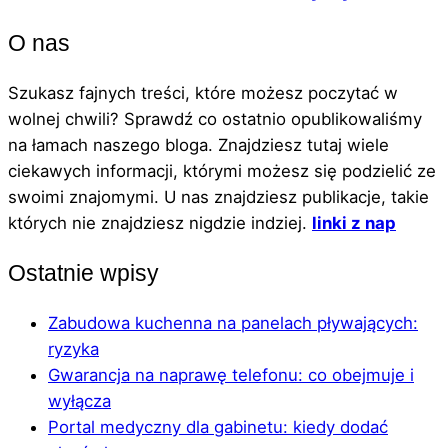
O nas
Szukasz fajnych treści, które możesz poczytać w
wolnej chwili? Sprawdź co ostatnio opublikowaliśmy
na łamach naszego bloga. Znajdziesz tutaj wiele
ciekawych informacji, którymi możesz się podzielić ze
swoimi znajomymi. U nas znajdziesz publikacje, takie
których nie znajdziesz nigdzie indziej.
linki z nap
Ostatnie wpisy
Zabudowa kuchenna na panelach pływających:
ryzyka
Gwarancja na naprawę telefonu: co obejmuje i
wyłącza
Portal medyczny dla gabinetu: kiedy dodać