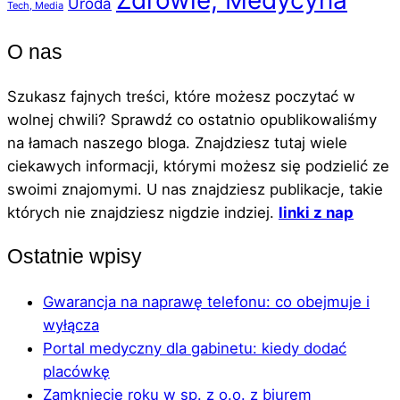
Uroda
Tech, Media
O nas
Szukasz fajnych treści, które możesz poczytać w
wolnej chwili? Sprawdź co ostatnio opublikowaliśmy
na łamach naszego bloga. Znajdziesz tutaj wiele
ciekawych informacji, którymi możesz się podzielić ze
swoimi znajomymi. U nas znajdziesz publikacje, takie
których nie znajdziesz nigdzie indziej.
linki z nap
Ostatnie wpisy
Gwarancja na naprawę telefonu: co obejmuje i
wyłącza
Portal medyczny dla gabinetu: kiedy dodać
placówkę
Zamknięcie roku w sp. z o.o. z biurem