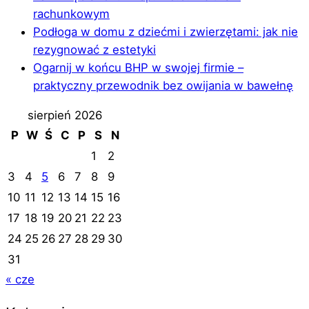
rachunkowym
Podłoga w domu z dziećmi i zwierzętami: jak nie
rezygnować z estetyki
Ogarnij w końcu BHP w swojej firmie –
praktyczny przewodnik bez owijania w bawełnę
sierpień 2026
P
W
Ś
C
P
S
N
1
2
3
4
5
6
7
8
9
10
11
12
13
14
15
16
17
18
19
20
21
22
23
24
25
26
27
28
29
30
31
« cze