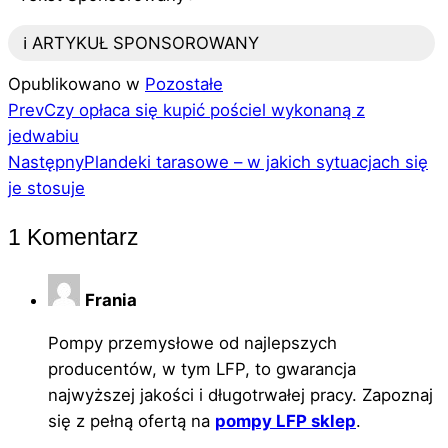
ℹ️ ARTYKUŁ SPONSOROWANY
Opublikowano w
Pozostałe
Prev
Czy opłaca się kupić pościel wykonaną z
jedwabiu
Następny
Plandeki tarasowe – w jakich sytuacjach się
je stosuje
1 Komentarz
Frania
Pompy przemysłowe od najlepszych
producentów, w tym LFP, to gwarancja
najwyższej jakości i długotrwałej pracy. Zapoznaj
się z pełną ofertą na
pompy LFP sklep
.